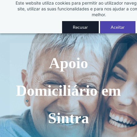
Este website utiliza cookies para permitir ao utilizador nav
Skip
CuidarSenior
site, utilizar as suas funcionalidades e para nos ajudar a co
to
melhor.
Cuidados Domiciliários
main
Recusar
Aceitar
content
Apoio
Domiciliário em
Sintra