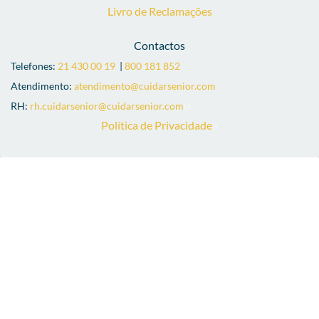
Livro de Reclamações
Contactos
Telefones:
21 430 00 19
|
8
00 181 852
Atendimento:
atendimento@cuidarsenior.com
u
RH:
rh.cuidarsenior@cuidarsenior.com
Política de Privacidade
a