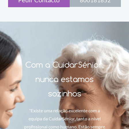
Com a CuidarSénior,
nunca estamos
sozinhos
"Existe uma relação excelente com a
equipa da CuidarSénior, tanto a nível
profissional como humano. Estão sempre