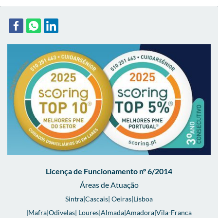
Licença de Funcionamento nº 6/2014
Áreas de
Atuação
Sintra|Cascais| Oeiras|Lisboa
|Mafra|Odivelas| Loures|Almada|Amadora|Vila-Franca